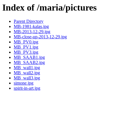
Index of /maria/pictures
Parent Directory
MB-1981-kalas.jpg
MB-2013-12-29.jpg
MB-close-up-2013-12-29.jpg
MB_PV0.jpg
MB_PV1.jpg
MB_PV3.jpg
MB_SAAB1.jpg
MB_SAAB2.jpg
MB_wall1.jpg
MB_wall2.jpg
MB_wall3.jpg
simone.jpg
spirit-in-art.jpg